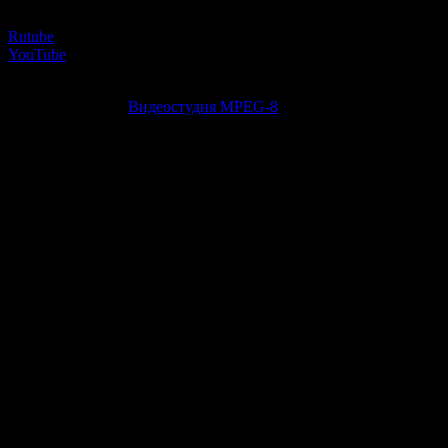
Каналы студии:
Rutube
YouTube
Copyright © 2026
Видеостудия MPEG-8
. Все права защищены. | 
Прокрутка
вверх